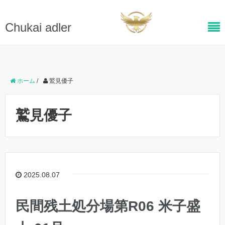
Chukai adler
ホーム
/
鷲見優子
鷲見優子
2025.08.07
民間残土処分場第R06 米子盛